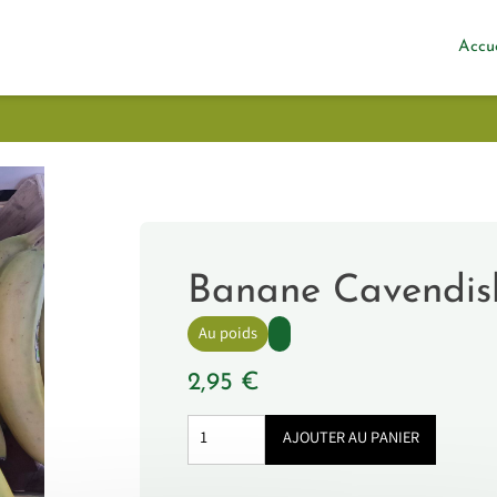
Accu
Banane Cavendis
Au poids
2,95
€
quantité
AJOUTER AU PANIER
de
Banane
Cavendish