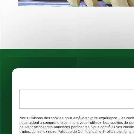
Adresse
Tél
Nous utilisons des cookies pour améliorer votre expérience. Les cooki
8 Chem. de Rateau 24230 Lamothe-
nous aident à comprendre comment vous l'utilisez. Les cookies de per
06 99 3
Montravel
peuvent afficher des annonces pertinentes. Vous contrôlez vos cookies
d'infos, consultez notre Politique de Confidentialité. Profitez pleinement 