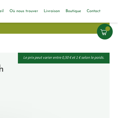
eil
Où nous trouver
Livraison
Boutique
Contact
Le prix peut varier entre 0,50 € et 1 € selon le poids.
h