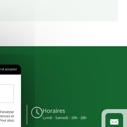
 et accepter
Horaires
d'analyse
rences et
u.fr
Lundi - Samedi : 10h - 18h
Pour plus