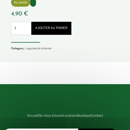
Au poids
4,90
€
quantité
AJOUTER AU PANIER
de
Poivron
vert
Legumes de la ferme
Category :
Accueil
Où nous trouver
Livraison
Boutique
Contact