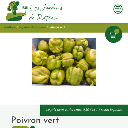
Skip
to
content
Boutique
/
Legumes de la ferme
/
Poivron vert
Le prix peut varier entre 0,50 € et 1 € selon le poids.
Poivron vert