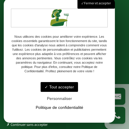
Fermer et accepter
Adresse
8 Chem. de Rateau 24230 Lamothe-Montravel
Téléphone
Nous utilisons des cookies pour améliorer votre expérience. Les
cookies essentiels garantissent le bon fonctionnement du site, tandis
06 99 31 87 58
que les cookies d'analyse nous aident à comprendre comment vous
l'utilisez. Les cookies de personnalisation et publicitaires permettent
une expérience plus adaptée à vos préférences et peuvent afficher
Email
des annonces pertinentes. Vous contrôlez vos cookies via les
paramètres du navigateur. En continuant, vous acceptez notre
contact@lesjardinsderateau.fr
politique. Pour plus d'infos, consultez notre Politique de
Confidentialité. Profitez pleinement de votre visite !
Horaires
Tout accepter
Lundi - Samedi : 10h - 18h
Personnaliser
Politique de confidentialité
Continuer sans accepter