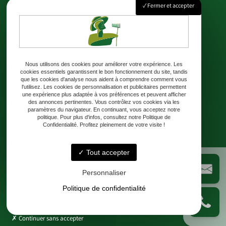
Fermer et accepter
Adresse
8 Chem. de Rateau 24230 Lamothe-Montravel
Téléphone
Nous utilisons des cookies pour améliorer votre expérience. Les
cookies essentiels garantissent le bon fonctionnement du site, tandis
06 99 31 87 58
que les cookies d'analyse nous aident à comprendre comment vous
l'utilisez. Les cookies de personnalisation et publicitaires permettent
une expérience plus adaptée à vos préférences et peuvent afficher
Email
des annonces pertinentes. Vous contrôlez vos cookies via les
paramètres du navigateur. En continuant, vous acceptez notre
contact@lesjardinsderateau.fr
politique. Pour plus d'infos, consultez notre Politique de
Confidentialité. Profitez pleinement de votre visite !
Horaires
Tout accepter
Lundi - Samedi : 10h - 18h
Personnaliser
Politique de confidentialité
Continuer sans accepter