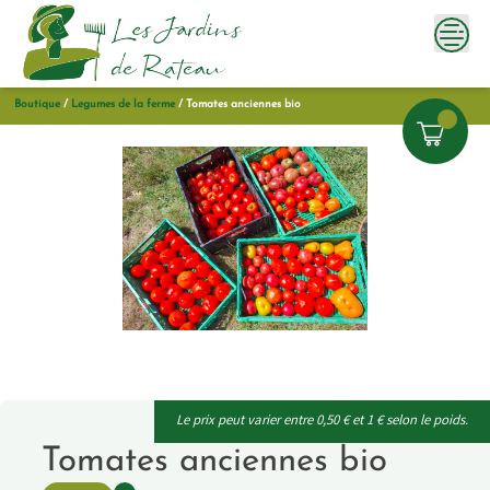
Skip
to
content
Boutique
/
Legumes de la ferme
/
Tomates anciennes bio
Le prix peut varier entre 0,50 € et 1 € selon le poids.
Tomates anciennes bio