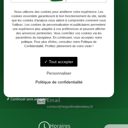
Nous utilisons des cookies pour améliorer votre expérience. Les
cookies essentiels garantissent le bon fonctionnement du site, tandis
que les cookies d'analyse nous aident à comprendre comment vous
l'utilisez. Les cookies de personnalisation et publicitaires permettent
Accueil
Où nous trouver
Livraison
Boutique
Contact
une expérience plus adaptée à vos préférences et peuvent afficher
des annonces pertinentes. Vous contrôlez vos cookies via les
paramètres du navigateur. En continuant, vous acceptez notre
politique. Pour plus d'infos, consultez notre Politique de
Confidentialité. Profitez pleinement de votre visite !
Adresse
8 Chem. de Rateau 24230 Lamothe-Montravel
Tout accepter
Personnaliser
Téléphone
Politique de confidentialité
06 99 31 87 58
Email
Continuer sans accepter
contact@lesjardinsderateau.fr
Horaires