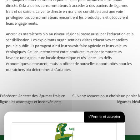
s’impliquent dans les Amap et points-relais pour faciliter la distribution
directe. Cela aide les consommateurs à accéder à des paniers de légumes
frais et de saison. La vente directe en marchés constitue aussi une voie
privilégiée. Les consommateurs rencontrent les producteurs et découvrent
leurs engagements.
Ancrer les maraîchers bio au niveau régional passe aussi par l’éducation et la
sensibilisation. Les exploitants organisent des visites éducatives et ateliers
pour le public. Ils partagent ainsi leur savoir-faire agricole et leurs valeurs
écologiques. Ce lien intermittent entre producteurs et consommateurs
favorise une agriculture locale dynamique et résiliente. Les défis
économiques demeurent, mais ils offrent de nouvelles opportunités pour les
maraîchers bio déterminés à s’adapter.
Précédent:
Acheter des légumes frais en
Suivant:
Astuces pour choisir un panier à
ligne : les avantages et inconvénients
légumes idéal
Navigation
Fermer et accepter
de
l’article