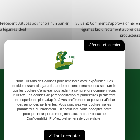
Précédent:
Astuces pour choisir un panier
Suivant:
Comment s’approvisionner en
à légumes idéal
légumes bio directement auprès des
Navigation
producteurs
de
Fermer et accepter
l’article
Nous utilisons des cookies pour améliorer votre expérience. Les
cookies essentiels garantissent le bon fonctionnement du site, tandis
que les cookies d'analyse nous aident à comprendre comment vous
l'utilisez. Les cookies de personnalisation et publicitaires permettent
une expérience plus adaptée à vos préférences et peuvent afficher
Accueil
Où nous trouver
Livraison
Boutique
Contact
des annonces pertinentes. Vous contrôlez vos cookies via les
paramètres du navigateur. En continuant, vous acceptez notre
politique. Pour plus d'infos, consultez notre Politique de
Confidentialité. Profitez pleinement de votre visite !
Adresse
Tout accepter