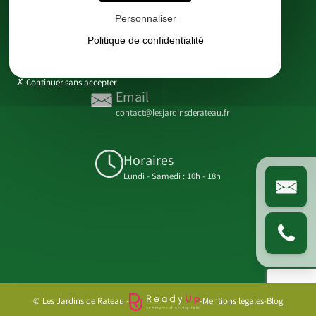
8 Chem. de Rateau 24230 Lamothe-Montravel
Personnaliser
Téléphone
Politique de confidentialité
06 99 31 87 58
Continuer sans accepter
Email
contact@lesjardinsderateau.fr
Horaires
Lundi - Samedi : 10h - 18h
© Les Jardins de Rateau -
-
Mentions légales
-
Blog