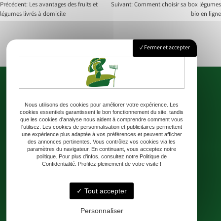
Précédent:
Les avantages des fruits et
Suivant:
Comment choisir sa box légumes
légumes livrés à domicile
bio en ligne
Navigation
de
Fermer et accepter
l’article
Nous utilisons des cookies pour améliorer votre expérience. Les
cookies essentiels garantissent le bon fonctionnement du site, tandis
Accueil
Où nous trouver
Livraison
Boutique
Contact
que les cookies d'analyse nous aident à comprendre comment vous
l'utilisez. Les cookies de personnalisation et publicitaires permettent
une expérience plus adaptée à vos préférences et peuvent afficher
des annonces pertinentes. Vous contrôlez vos cookies via les
paramètres du navigateur. En continuant, vous acceptez notre
politique. Pour plus d'infos, consultez notre Politique de
Confidentialité. Profitez pleinement de votre visite !
Adresse
8 Chem. de Rateau 24230 Lamothe-Montravel
Tout accepter
Téléphone
Personnaliser
06 99 31 87 58